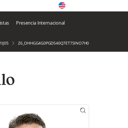
istas
Presencia Internacional
IJ05
Z6_OHHGG4G0PGD540Q7ET7SINO7H0
llo
icon-search