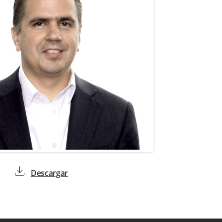
download
Descargar