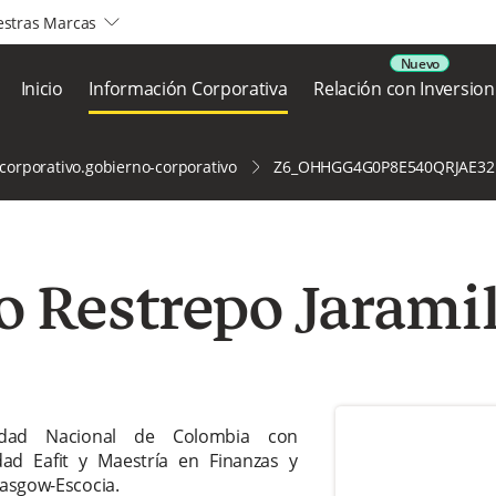
stras Marcas
arrow2-down
Inicio
Información Corporativa
Relación con Inversion
corporativo.gobierno-corporativo
Z6_OHHGG4G0P8E540QRJAE321
o Restrepo Jarami
sidad Nacional de Colombia con
dad Eafit y Maestría en Finanzas y
lasgow-Escocia.